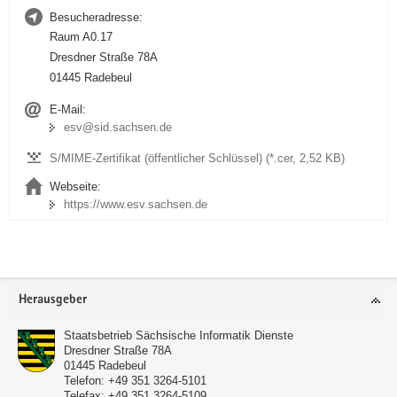
Besucheradresse:
Raum A0.17
Dresdner Straße 78A
01445 Radebeul
E-Mail:
esv@sid.sachsen.de
S/MIME-Zertifikat (öffentlicher Schlüssel) (*.cer, 2,52 KB)
Webseite:
https://www.esv.sachsen.de
Footer-
Herausgeber
Bereich
Staatsbetrieb Sächsische Informatik Dienste
Dresdner Straße 78A
01445
Radebeul
Telefon:
+49 351 3264-5101
Telefax:
+49 351 3264-5109