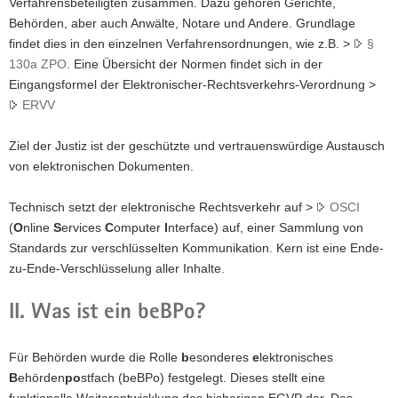
Verfahrensbeteiligten zusammen. Dazu gehören Gerichte,
a
Behörden, aber auch Anwälte, Notare und Andere. Grundlage
v
findet dies in den einzelnen Verfahrensordnungen, wie z.B. >
§
i
130a ZPO
. Eine Übersicht der Normen findet sich in der
g
Eingangsformel der Elektronischer-Rechtsverkehrs-Verordnung >
a
ERVV
t
i
Ziel der Justiz ist der geschützte und vertrauenswürdige Austausch
o
von elektronischen Dokumenten.
n
Technisch setzt der elektronische Rechtsverkehr auf >
OSCI
(
O
nline
S
ervices
C
omputer
I
nterface) auf, einer Sammlung von
Standards zur verschlüsselten Kommunikation. Kern ist eine Ende-
zu-Ende-Verschlüsselung aller Inhalte.
II. Was ist ein beBPo?
Für Behörden wurde die Rolle
b
esonderes
e
lektronisches
B
ehörden
po
stfach (beBPo) festgelegt. Dieses stellt eine
funktionelle Weiterentwicklung des bisherigen EGVP dar. Das